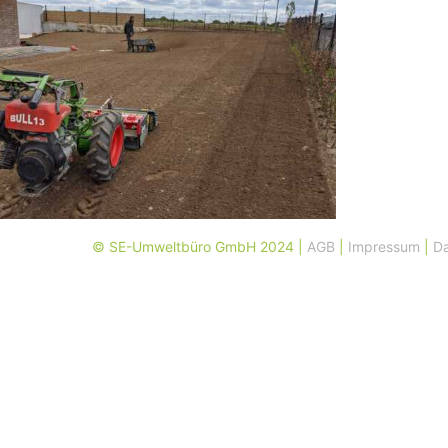
© SE-Umweltbüro GmbH 2024 |
AGB
|
Impressum
|
Da